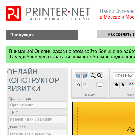
Найди ближайш
в Москве и Мос
Как сделать з
Продукция
Внимание! Онлайн-заказ на этом сайте больше не рабо
Там удобнее делать заказы, намного больше видов про
ОНЛАЙН
Times New
КОНСТРУКТОР
Ж
К
ВИЗИТКИ
макет
тек
Организация
Ф.И.О.
Должность