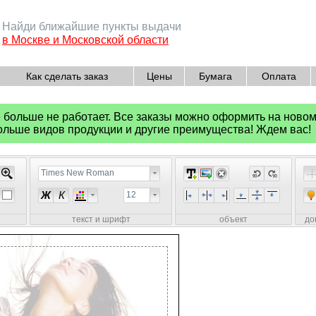
Найди ближайшие пункты выдачи
в Москве и Московской области
Как сделать заказ
Цены
Бумага
Оплата
е больше не работает. Все заказы можно оформить на ново
больше видов продукции и другие преимущества! Ждем вас!
Times New Roman
Ж
К
12
текст и шрифт
объект
до