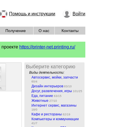
Помощь и инструкции
Войти
Получение
О нас
Контакты
м проекте
https://printer-net.printing.ru/
Выберите категорию
Виды деятельности:
Автосервис, мойки, запчасти
60/4
Дизайн интерьеров
83/10
п.
Досуг, развлечения, игры
101/25
Еда, питание
63/15
Животные
27/10
Интернет сервис, магазины
18/0
Кафе и рестораны
62/19
Компьютеры и коммуникации
41/7