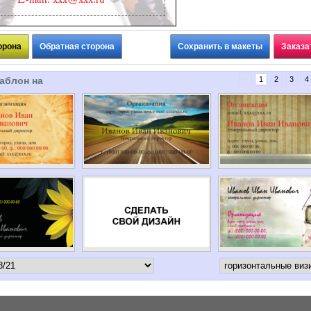
орона
Обратная сторона
Сохранить в макеты
Заказа
аблон на
<
1
2
3
4