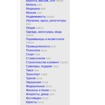
Красота, массаж, SPA
155/29
Мебель
33/2
Медицина
64/8
Музыка
14/6
Недвижимость
114/20
Обучение, курсы, репетиторы
18/1
Общие
238/21
Одежда, аксессуары, мода
118/23
Парикмахеры и косметологи
104/19
Промышленность
61/3
Психологи
54/14
Спорт
62/9
Стоматология
19/2
Строительство и ремонт
152/26
Сувениры, подарки
70/11
Такси
30/0
Транспорт
100/8
Туризм
62/10
Украшения
57/18
Федеральные
43/13
Финансы и банки
47/22
Флористы, декор
22/3
Фото/видео
61/23
Юристы
57/11