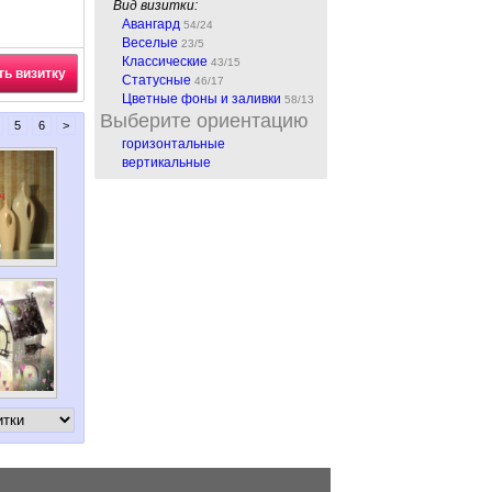
Вид визитки:
Авангард
54/24
Веселые
23/5
Классические
43/15
ть визитку
Статусные
46/17
Цветные фоны и заливки
58/13
Выберите ориентацию
5
6
>
горизонтальные
вертикальные