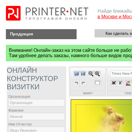
Найди ближайш
в Москве и Мос
Как сделать з
Продукция
Внимание! Онлайн-заказ на этом сайте больше не рабо
Там удобнее делать заказы, намного больше видов про
ОНЛАЙН
Times New
КОНСТРУКТОР
Ж
К
ВИЗИТКИ
макет
тек
Организация
Фамилия
Имя Отчество