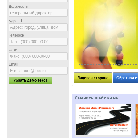
Должность
Адрес 1
Телефон
Факс
Email
Лицевая сторона
Обратная с
Убрать демо текст
Сменить шаблон на